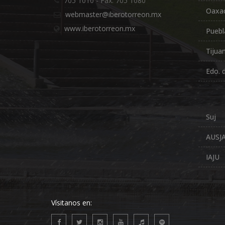
705 1010 - Fax. 705 1080
Oaxa
webmaster@iberotorreon.mx
www.iberotorreon.mx
Puebl
Tijua
Edo. 
Suj
AUSJ
IAJU
Vísitanos en: