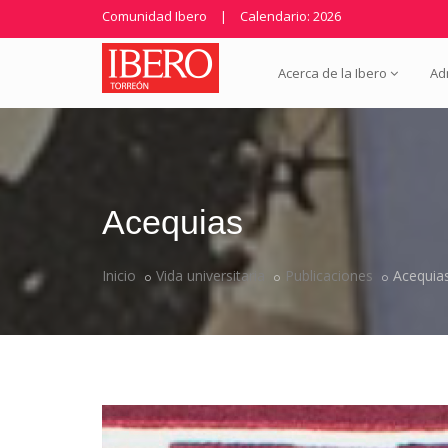
Comunidad Ibero
|
Calendario: 2026
Acerca de la Ibero
Ad
Acequias
Inicio
Vida universitaria
Publicaciones
Acequia