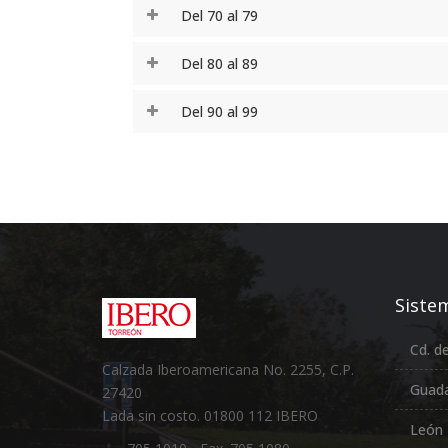
Del 70 al 79
Del 80 al 89
Del 90 al 99
Sistem
Cd. d
Calzada Iberoamericana No. 2255, C.P.
Guada
27420
Lada sin costo. 01800 112 IBERO
León