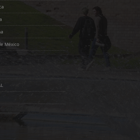
ca
a
na
de México
AL