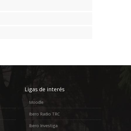
Ligas de interés
Moodle
Ibero Radio TRC
Ibero Investiga