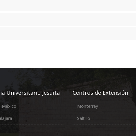
a Universitario Jesuita
Centros de Extensión
e México
Monterrey
lajara
Saltillo