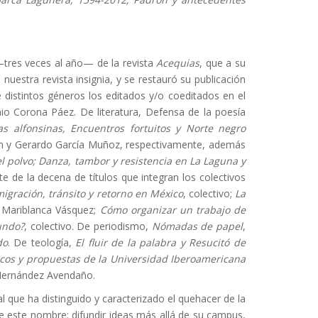
—tres veces al año— de la revista
Acequias
, que a su
uestra revista insignia, y se restauró su publicación
 distintos géneros los editados y/o coeditados en el
nio Corona Páez. De literatura, Defensa de la poesía
as alfonsinas, Encuentros fortuitos y Norte negro
án y Gerardo García Muñoz, respectivamente, además
el polvo; Danza, tambor y resistencia en La Laguna y
e de la decena de títulos que integran los colectivos
migración, tránsito y retorno en México
, colectivo;
La
y Mariblanca Vásquez;
Cómo organizar un trabajo de
undo?
, colectivo. De periodismo,
Nómadas de papel
,
do
. De teología,
El fluir de la palabra y Resucitó de
icos y propuestas de la Universidad Iberoamericana
 Hernández Avendaño.
al que ha distinguido y caracterizado el quehacer de la
de este nombre: difundir ideas más allá de su campus,