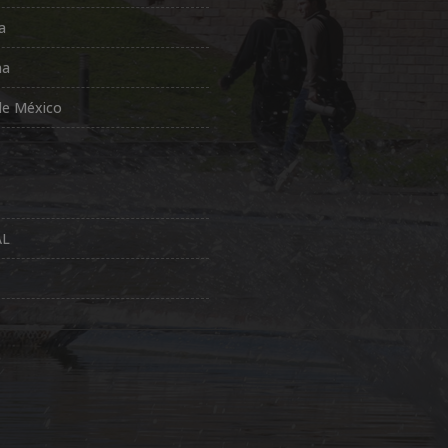
a
na
de México
AL