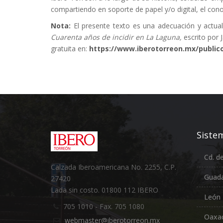
compartiendo en soporte de papel y/o digital, el cono
Nota:
El presente texto es una adecuación y actualiz
Cuarenta años de incidir en La Laguna,
escrito por 
gratuita en:
https://www.iberotorreon.mx/public
Sistem
Cd. d
Calzada Iberoamericana No. 2255, C.P.
Guada
27420
Lada sin costo. 01800 112 IBERO
León
705 1010 - Fax. 705 1080
Oaxa
webmaster@iberotorreon.mx