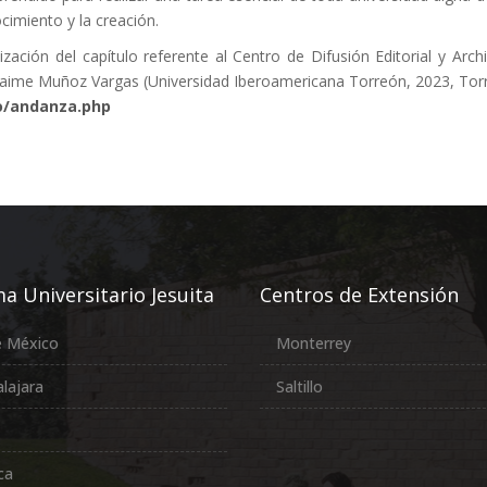
cimiento y la creación.
ación del capítulo referente al Centro de Difusión Editorial y Archi
Jaime Muñoz Vargas (Universidad Iberoamericana Torreón, 2023, Torre
o/andanza.php
a Universitario Jesuita
Centros de Extensión
e México
Monterrey
lajara
Saltillo
ca