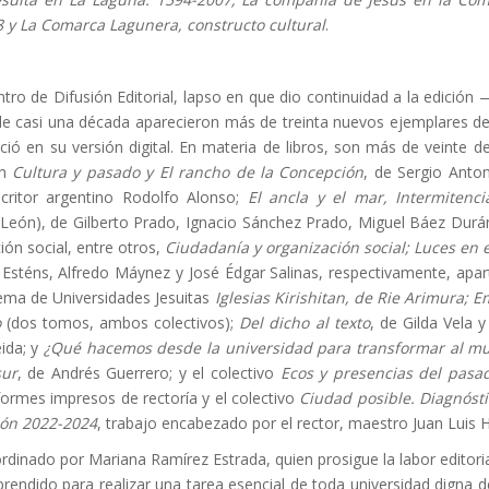
 y La Comarca Lagunera, constructo cultural
.
o de Difusión Editorial, lapso en que dio continuidad a la edición 
de casi una década aparecieron más de treinta nuevos ejemplares de n
ó en su versión digital. En materia de libros, son más de veinte de
on
Cultura y pasado y El rancho de la Concepción
, de Sergio Anto
scritor argentino Rodolfo Alonso;
El ancla y el mar, Intermitenci
León), de Gilberto Prado, Ignacio Sánchez Prado, Miguel Báez Dur
ión social, entre otros,
Ciudadanía y organización social; Luces en 
Esténs, Alfredo Máynez y José Édgar Salinas, respectivamente, apart
stema de Universidades Jesuitas
Iglesias Kirishitan, de Rie Arimura; E
o
(dos tomos, ambos colectivos);
Del dicho al texto
, de Gilda Vela 
ida; y
¿Qué hacemos desde la universidad para transformar al m
sur
, de Andrés Guerrero; y el colectivo
Ecos y presencias del pasa
nformes impresos de rectoría y el colectivo
Ciudad posible. Diagnóst
eón 2022-2024
, trabajo encabezado por el rector, maestro Juan Luis
ordinado por Mariana Ramírez Estrada, quien prosigue la labor editori
prendido para realizar una tarea esencial de toda universidad digna 