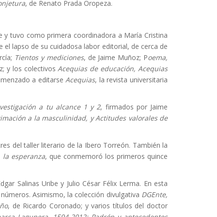
onjetura
, de Renato Prada Oropeza.
ente y tuvo como primera coordinadora a María Cristina
el lapso de su cuidadosa labor editorial, de cerca de
rcía;
Tientos y mediciones
, de Jaime Muñoz; P
oema,
z; y los colectivos
Acequias de educación, Acequias
 comenzado a editarse
Acequias
, la revista universitaria
nvestigación a tu alcance 1 y 2
, firmados por Jaime
mación a la masculinidad, y Actitudes valorales de
 tres del taller literario de la Ibero Torreón. También la
a la esperanza
, que conmemoró los primeros quince
ar Salinas Uribe y Julio César Félix Lerma. En esta
 números. Asimismo, la colección divulgativa
DGEnte,
eño
, de Ricardo Coronado; y varios títulos del doctor
marca Lagunera, 1594-2012; Padrón y antecedentes