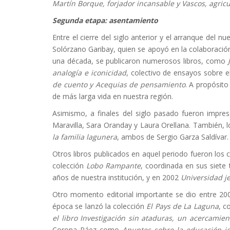
Martín Borque, forjador incansable y Vascos, agri
Segunda etapa: asentamiento
Entre el cierre del siglo anterior y el arranque del 
Solórzano Garibay, quien se apoyó en la colaboración
una década, se publicaron numerosos libros, como
analogía e iconicidad
, colectivo de ensayos sobre e
de cuento y Acequias de pensamiento
. A propósito
de más larga vida en nuestra región.
Asimismo, a finales del siglo pasado fueron impre
Maravilla, Sara Oranday y Laura Orellana. También, l
la familia lagunera
, ambos de Sergio Garza Saldívar.
Otros libros publicados en aquel periodo fueron los 
colección
Lobo Rampante
, coordinada en sus siete
años de nuestra institución, y en 2002
Universidad j
Otro momento editorial importante se dio entre 200
época se lanzó la colección
El Pays de La Laguna
, c
el libro Investigación sin ataduras, un acercamie
Corona Páez como
Apuntes sobre la educación j