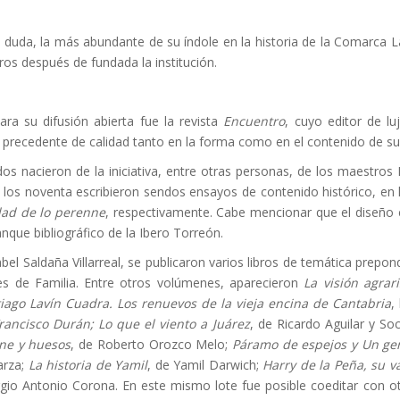
in duda, la más abundante de su índole en la historia de la Comarca 
ros después de fundada la institución.
ara su difusión abierta fue la revista
Encuentro
, cuyo editor de l
precedente de calidad tanto en la forma como en el contenido de su
os nacieron de la iniciativa, entre otras personas, de los maestros
los noventa escribieron sendos ensayos de contenido histórico, en 
edad de lo perenne
, respectivamente. Cabe mencionar que el diseño
que bibliográfico de la Ibero Torreón.
abel Saldaña Villarreal, se publicaron varios libros de temática pre
eles de Familia. Entre otros volúmenes, aparecieron
La visión agrar
iago Lavín Cuadra. Los renuevos de la vieja encina de Cantabria
,
rancisco Durán; Lo que el viento a Juárez
, de Ricardo Aguilar y S
ne y huesos
, de Roberto Orozco Melo;
Páramo de espejos y Un gen
arza;
La historia de Yamil
, de Yamil Darwich;
Harry de la Peña, su va
rgio Antonio Corona. En este mismo lote fue posible coeditar con ot