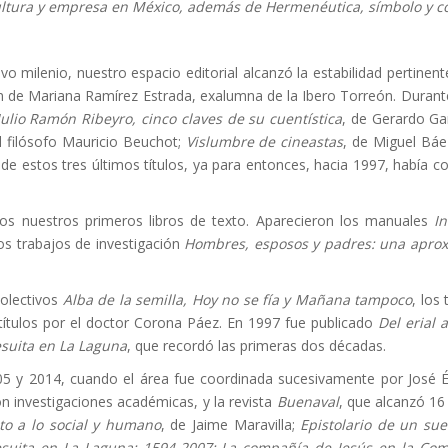
cultura y empresa en México, además de Hermenéutica, símbolo y c
nuevo milenio, nuestro espacio editorial alcanzó la estabilidad pertin
 de Mariana Ramírez Estrada, exalumna de la Ibero Torreón. Durante 
Julio Ramón Ribeyro, cinco claves de su cuentística
, de Gerardo Ga
l filósofo Mauricio Beuchot;
Vislumbre de cineastas
, de Miguel Báe
 de estos tres últimos títulos, ya para entonces, hacia 1997, había
sos nuestros primeros libros de texto. Aparecieron los manuales
I
os trabajos de investigación
Hombres, esposos y padres: una aproxi
colectivos
Alba de la semilla, Hoy no se fía y Mañana tampoco
, los
 títulos por el doctor Corona Páez. En 1997 fue publicado
Del erial 
esuita en La Laguna
, que recordó las primeras dos décadas.
5 y 2014, cuando el área fue coordinada sucesivamente por José Édg
on investigaciones académicas, y la revista
Buenaval
, que alcanzó 16
nto a lo social y humano
, de Jaime Maravilla;
Epistolario de un su
esuita en La Laguna: 1594-2007; La compañía de Jesús en la Co