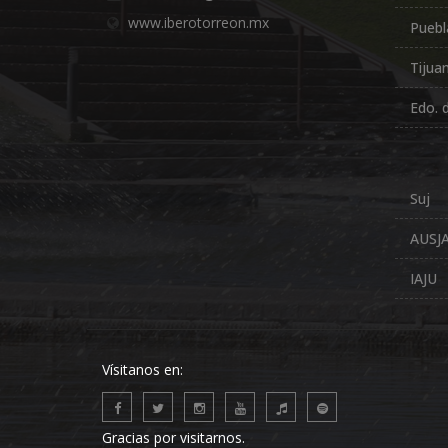
www.iberotorreon.mx
Puebl
Tijua
Edo. 
Suj
AUSJ
IAJU
Vísitanos en:
Gracias por visitarnos.