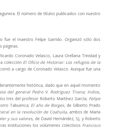
Lagunera. El número de títulos publicados con nuestro
ujo fue el maestro Felipe Garrido. Organizó sólo dos
s páginas.
 Ricardo Coronado Velasco, Laura Orellana Trinidad y
la colección
El Oficio de Historiar: Los refugios de la
 corrió a cargo de Coronado Velasco. Aunque fue una
ponderantemente histórica, dado que en aquel momento
ista del general Pedro V. Rodríguez Triana; Indios,
 los tres del profesor Roberto Martínez García;
Felipe
ocorro Tabuenca;
El año de Borges
, de Gilberto Prado
eral en la revolución de Coahuila
, ambos de María
ler y sus valores
, de David Hernández, SJ, y Roberto
ras instituciones los volúmenes colectivos
Francisco