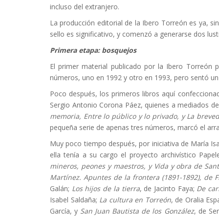
incluso del extranjero.
La producción editorial de la Ibero Torreón es ya, s
sello es significativo, y comenzó a generarse dos lust
Primera etapa: bosquejos
El primer material publicado por la Ibero Torreón p
números, uno en 1992 y otro en 1993, pero sentó un 
Poco después, los primeros libros aquí confeccionad
Sergio Antonio Corona Páez, quienes a mediados de 
memoria, Entre lo público y lo privado, y La brev
pequeña serie de apenas tres números, marcó el arran
Muy poco tiempo después, por iniciativa de María Is
ella tenía a su cargo el proyecto archivístico Pap
mineros, peones y maestros, y Vida y obra de Sant
Martínez. Apuntes de la frontera (1891-1892), de F
Galán;
Los hijos de la tierra
, de Jacinto Faya;
De car
Isabel Saldaña;
La cultura en Torreón
, de Oralia Esp
García, y
San Juan Bautista de los González
, de Se