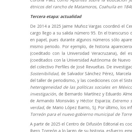
étnicos del rancho de Matamoros, Coahuila en 1848
Tercera etapa: actualidad
De 2014 a 2025 Jaime Muñoz Vargas coordinó el Centr
cargo llego a su salida número 95. En el transcurso 
en papel, pues durante algunos números sólo apareci
mismo periodo. Por ejemplo, de historia aparecier
(coeditado con la Universidad Veracruzana), del e
(coeditados con la Universidad Autónoma de Nuevo 
del colectivo Perfiles de José Revueltas. De investigac
Sostenibilidad
, de Salvador Sánchez Pérez, Marcela 
del taller de periodismo, y las coediciones con el Si
heterogeneidad de las políticas sociales en Méxic
investigación
, de Bernardo Martínez y Eduardo Alme
de Armando Monsiváis y Héctor Esparza;
Extremo 
verdad
, de Mario López Barrio, SJ. Por último, los i
Torreón para el nuevo gobierno municipal de Torr
A partir de 2025 el Centro de Difusión Editorial es co
Ibero Torreón a lo largo de su historia, esfuerzo em