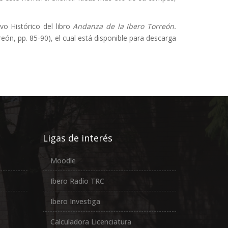
vo Histórico del libro
Andanza de la Ibero Torreón.
ón, pp. 85-90), el cual está disponible para descarga
Ligas de interés
Moodle
Ibero Radio TRC
Ibero Investiga
Calculadora Licenciatura