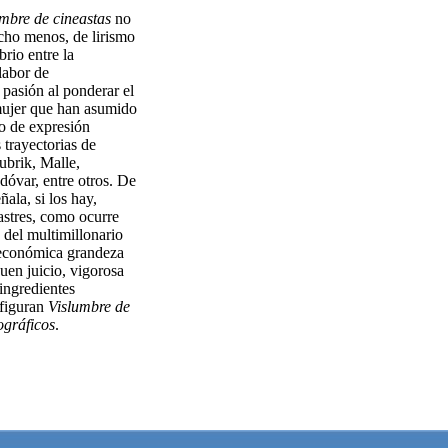
mbre de cineastas
no
cho menos, de lirismo
brio entre la
labor de
 pasión al ponderar el
mujer que han asumido
o de expresión
 trayectorias de
brik, Malle,
óvar, entre otros. De
ala, si los hay,
sastres, como ocurre
del multimillonario
 económica grandeza
buen juicio, vigorosa
 ingredientes
nfiguran
Vislumbre de
ográficos
.