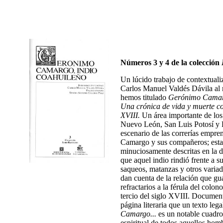
Números 3 y 4 de la colección
Un lúcido trabajo de contextuali
Carlos Manuel Valdés Dávila al 
hemos titulado
Gerónimo Camarg
Una crónica de vida y muerte cot
XVIII.
Un área importante de los
Nuevo León, San Luis Potosí y
escenario de las correrías empren
Camargo y sus compañeros; esta
minuciosamente descritas en la d
que aquel indio rindió frente a su
saqueos, matanzas y otros variad
dan cuenta de la relación que gu
refractarios a la férula del colon
tercio del siglo XVIII. Documen
página literaria que un texto lega
Camargo...
es un notable cuadro 
espiritual de todos aquellos hom