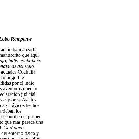
Lobo Rampante
zación ha realizado
manuscrito que aquí
o, indio coahuileño.
idianas del siglo
 actuales Coahuila,
 Durango fue
didas por el indio
s aventuras quedan
eclaración judicial
s captores. Asaltos,
os y trágicos hechos
ardaban los
o español en el primer
to que más parece una
l,
Gerónimo
del entorno físico y
bres que, sin metáfora,