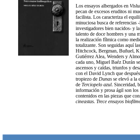
Los ensayos albergados en
Vislu
pecan de excesos eruditos ni mu
facilista. Los caracteriza el equili
minuciosa busca de referencias -
investigadores bien nacidos- y la
talento de doce hombres y una 
la realización fílmica como medi
totalizante. Son seguidas aquí las
Hitchcock, Bergman, Buñuel, Ku
Gutiérrez Alea, Wenders y Almod
cada uno, Miguel Baéz Durán señ
ascensos y caídas, triunfos y de
con el David Lynch que después 
tropiezo de
Dunas
se elevó a la
de
Terciopelo azul
. Sinceridad, 
información y prosa ágil son los
contenidos en las piezas que co
cineastas. Trece ensayos biofilm