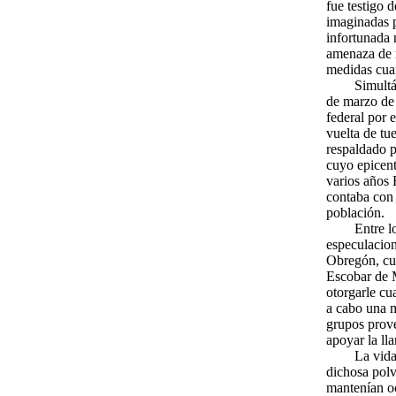
fue testigo 
imaginadas p
infortunada 
amenaza de m
medidas cuar
Simultá
de marzo de 
federal por 
vuelta de tu
respaldado p
cuyo epicen
varios años 
contaba con 
población.
Entre l
especulacion
Obregón, cuy
Escobar de 
otorgarle cu
a cabo una m
grupos prov
apoyar la ll
La vida
dichosa polv
mantenían oc