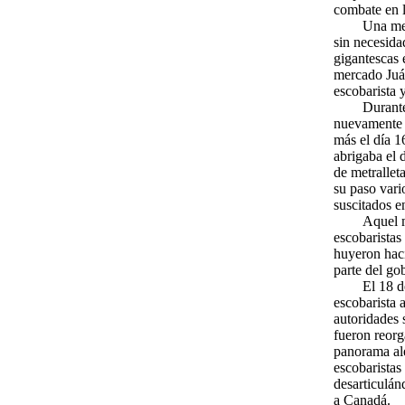
combate en l
Una mez
sin necesida
gigantescas 
mercado Juár
escobarista 
Durante
nuevamente e
más el día 1
abrigaba el 
de metrallet
su paso vari
suscitados e
Aquel m
escobaristas
huyeron haci
parte del gob
El 18 d
escobarista a
autoridades 
fueron reorg
panorama ale
escobaristas
desarticulán
a Canadá.