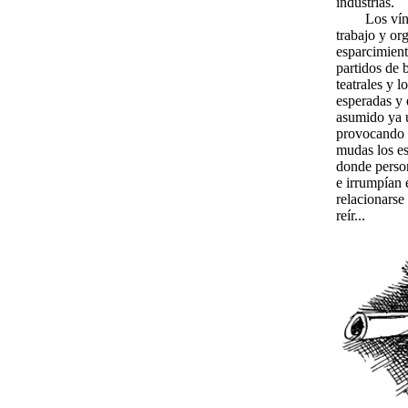
industrias.
Los vín
trabajo y or
esparcimient
partidos de b
teatrales y l
esperadas y 
asumido ya u
provocando q
mudas los es
donde person
e irrumpían 
relacionarse 
reír...