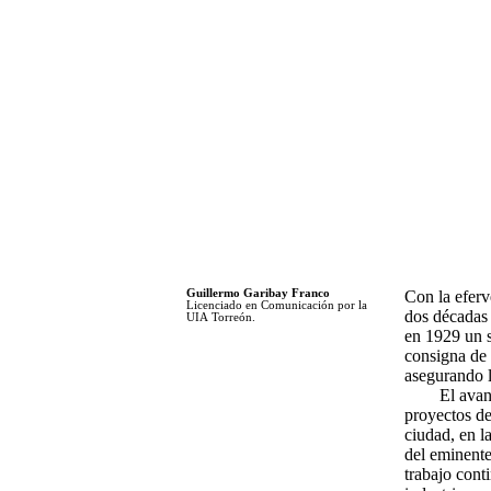
Guillermo Garibay Franco
Con la eferv
Licenciado en Comunicación por la
dos décadas 
UIA
Torreón.
en 1929 un s
consigna de 
asegurando l
El avan
proyectos de
ciudad, en l
del eminente
trabajo cont