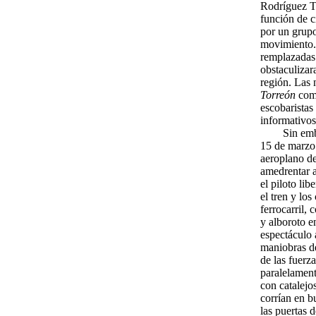
Rodríguez Ta
función de c
por un grupo
movimiento. 
remplazadas 
obstaculizar
región. Las 
Torreón
co
escobaristas
informativos,
Sin emb
15 de marzo 
aeroplano de
amedrentar a
el piloto li
el tren y los
ferrocarril, 
y alboroto e
espectáculo 
maniobras de
de las fuerz
paralelament
con catalejo
corrían en b
las puertas d