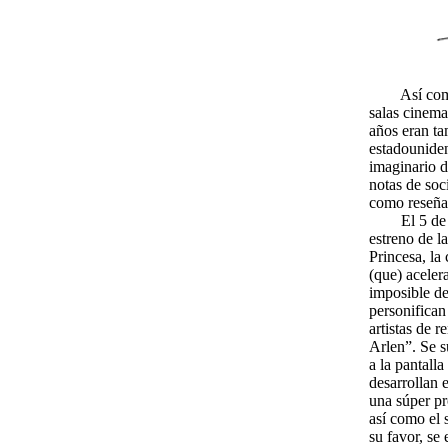
Así como ho
salas cinema
años eran ta
estadouniden
imaginario d
notas de soc
como reseñas
El 5 de
estreno de l
Princesa, la
(que) aceler
imposible de
personifican
artistas de 
Arlen”. Se s
a la pantall
desarrollan 
una súper pr
así como el
su favor, se