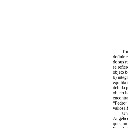
Tomás d
definir 
de sus r
se refie
objeto b
b) integr
equilibr
debida p
objeto 
encontra
“Fedro” 
valiosa
Una c
Angélic
que aun 