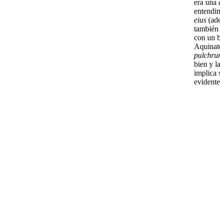
era una
entendi
eius
(ade
también 
con un b
Aquinat
pulchru
bien y l
implica 
evidente