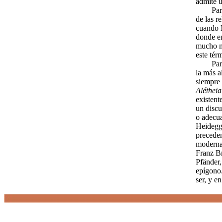
admite u
Para ha
de las r
cuando 
donde e
mucho me
este tér
Para los
la más a
siempre 
Aléthei
existent
un discu
o adecua
Heidegge
preceden
modernam
Franz B
Pfänder,
epígono.
ser, y e