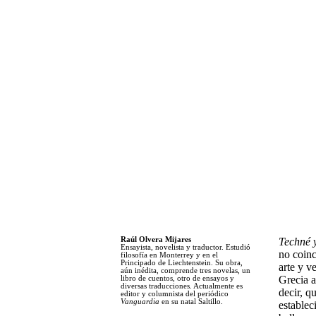
Raúl Olvera Mijares
Techné y
Ensayista, novelista y traductor. Estudió
no coinc
filosofía en Monterrey y en el
Principado de Liechtenstein. Su obra,
arte y v
aún inédita, comprende tres novelas, un
Grecia a
libro de cuentos, otro de ensayos y
diversas traducciones. Actualmente es
decir, q
editor y columnista del periódico
Vanguardia
en su natal Saltillo.
establec