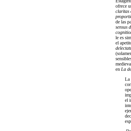
Estagiri
ofrece u
claritas
proport
de las p
sensus d
cognitio
le es si
el apetit
delectat
(solamen
sensible
medieval
en
La de
La 
cor
ope
imp
el 
int
eje
dec
esp