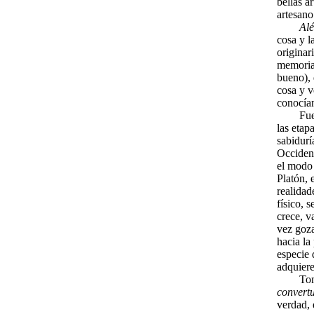
bellas a
artesano
Alé
cosa y l
originar
memoria 
bueno), 
cosa y v
conocían
Fue
las etap
sabidurí
Occident
el modo
Platón, 
realidad
físico, 
crece, v
vez goza
hacia la
especie 
adquiere
Tomás 
convert
verdad, 